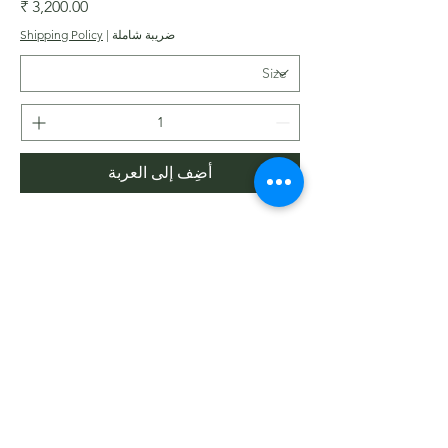
السعر
ضريبة شاملة
|
Shipping Policy
أضِف إلى العربة
Get In Touch with
Blooms Deck
Registered Address:
5B, 2nd Floor, Mahalaxmi Square, C-1,
Anusuiya Bai Marg, Abhay Khand - II,